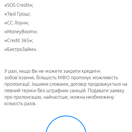
«SOS Credit»;
«Твої Гроші;
«СС Лоун»;
«MoneyBoom»;
«Credit 365»;
«БистроЗайм».
У разі, якщо Ви не можете закрити кредитні
зобов'язання, більшість МФО пропонує можливість
пролонгації. Іншими словами, договір продовжується на
певний термін без штрафних санкцій. Подавати заявку
про пролонгацію, найчастіше, можна необмежену
кількість разів.