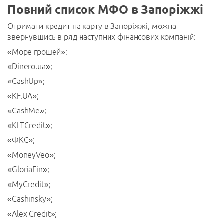
Повний список МФО в Запоріжжі
Отримати кредит на карту в Запоріжжі, можна
звернувшись в ряд наступних фінансових компаній:
«Море грошей»;
«Dinero.ua»;
«CashUp»;
«KF.UA»;
«CashMe»;
«KLTCredit»;
«ФКС»;
«MoneyVeo»;
«GloriaFin»;
«MyCredit»;
«Cashinsky»;
«Alex Credit»;