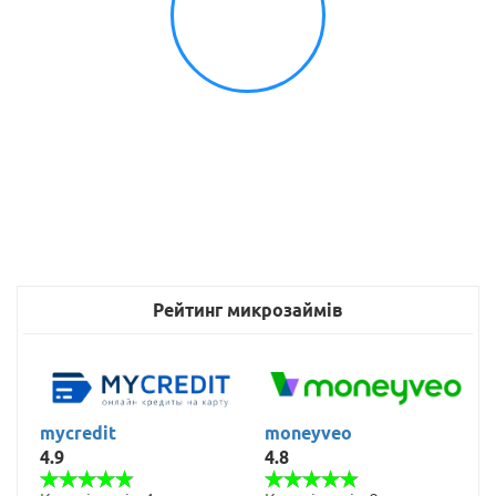
Рейтинг микрозаймів
mycredit
moneyveo
4.9
4.8