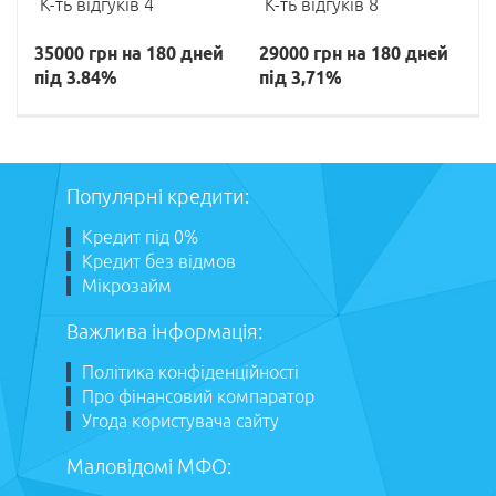
К-ть відгуків 4
К-ть відгуків 8
35000 грн на 180 дней
29000 грн на 180 дней
під 3.84%
під 3,71%
Популярні кредити:
Кредит під 0%
Кредит без відмов
Мікрозайм
Важлива інформація:
Політика конфіденційності
Про фінансовий компаратор
Угода користувача сайту
Маловідомі МФО: