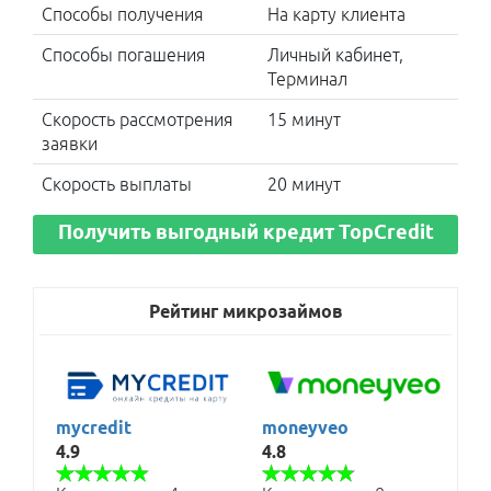
Способы получения
На карту клиента
Способы погашения
Личный кабинет,
Терминал
Скорость рассмотрения
15 минут
Быстрый кредит
заявки
Потребительский
Скорость выплаты
20 минут
Кредит для
студентов
Получить выгодный кредит TopCredit
Кредит с 18
лет
Без
Рейтинг микрозаймов
процентов
Микрокредиты
Без
паспорта
Без справки
mycredit
moneyveo
о доходах
С плохой
4.9
4.8
историей