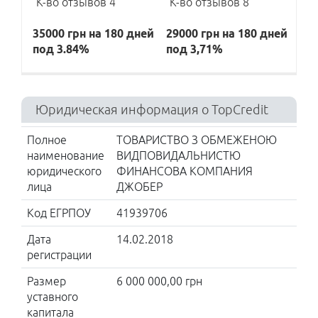
К-во отзывов 4
К-во отзывов 8
Без отказов
Без залога
35000 грн на 180 дней
29000 грн на 180 дней
Деньги до
зарплаты
под 3.84%
под 3,71%
Деньги в
долг
Микрозайм
Юридическая информация о TopCredit
МФО
Полное
ТОВАРИСТВО З ОБМЕЖЕНОЮ
Moneyveo
наименование
ВИДПОВИДАЛЬНИСТЮ
Miloan
юридического
ФИНАНСОВА КОМПАНИЯ
Ccloan
CreditPlus
лица
ДЖОБЕР
Loany
Код ЕГРПОУ
41939706
Швидко
Гроші
Дата
14.02.2018
E-groshi
регистрации
Credit 7
Размер
6 000 000,00 грн
UA
уставного
капитала