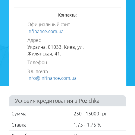
Контакты:
Быстрый кредит
Официальный сайт
Потребительский
infinance.com.ua
Кредит для
студентов
Адрес
Кредит с 18
Украина, 01033, Киев, ул.
лет
Жилянская, 41.
Без
Телефон
процентов
Микрокредиты
Эл. почта
Без
info@infinance.com.ua
паспорта
Без справки
о доходах
Условия кредитования в Pozichka
С плохой
историей
Сумма
250 - 15000 грн
Без отказов
Без залога
Ставка
1,75 - 1,75 %
Деньги до
зарплаты