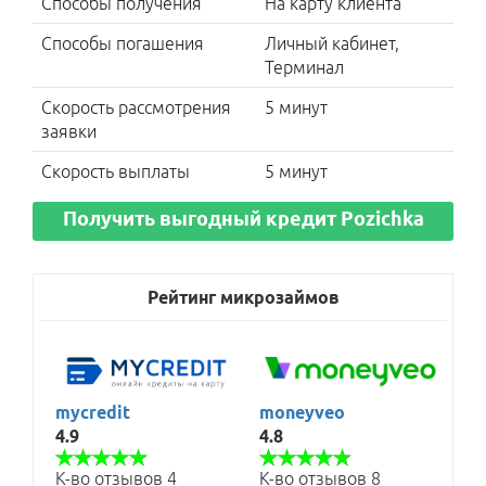
Способы получения
На карту клиента
Деньги в
долг
Способы погашения
Личный кабинет,
Микрозайм
Терминал
МФО
Скорость рассмотрения
5 минут
заявки
Moneyveo
Miloan
Скорость выплаты
5 минут
Ccloan
CreditPlus
Получить выгодный кредит Pozichka
Loany
Швидко
Гроші
Рейтинг микрозаймов
E-groshi
Credit 7
UA
mycredit
moneyveo
4.9
4.8
К-во отзывов 4
К-во отзывов 8