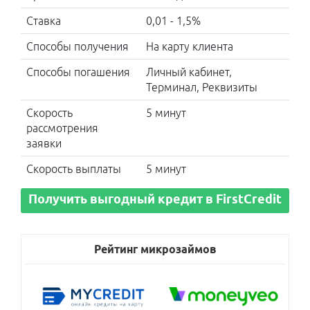
Ccloan
Ставка
0,01 - 1,5%
CreditPlus
Loany
Способы получения
На карту клиента
Швидко
Гроші
Способы погашения
Личный кабинет,
E-groshi
Терминал, Реквизиты
Credit 7
Скорость
5 минут
UA
рассмотрения
заявки
Скорость выплаты
5 минут
Получить выгодный кредит в FirstCredit
Рейтинг микрозаймов