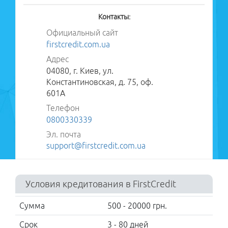
лет
Контакты:
Без
процентов
Официальный сайт
Микрокредиты
firstcredit.com.ua
Без
Адрес
паспорта
04080, г. Киев, ул.
Без справки
Константиновская, д. 75, оф.
о доходах
601А
С плохой
историей
Телефон
Без отказов
0800330339
Без залога
Эл. почта
Деньги до
support@firstcredit.com.ua
зарплаты
Деньги в
долг
Микрозайм
Условия кредитования в FirstCredit
МФО
Сумма
500 - 20000 грн.
Moneyveo
Срок
3 - 80 дней
Miloan